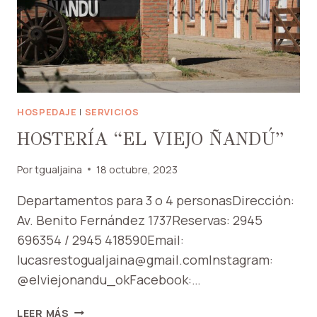
HOSPEDAJE
|
SERVICIOS
HOSTERÍA “EL VIEJO ÑANDÚ”
Por
tgualjaina
18 octubre, 2023
Departamentos para 3 o 4 personasDirección:
Av. Benito Fernández 1737Reservas: 2945
696354 / 2945 418590Email:
lucasrestogualjaina@gmail.comInstagram:
@elviejonandu_okFacebook:…
HOSTERÍA
LEER MÁS