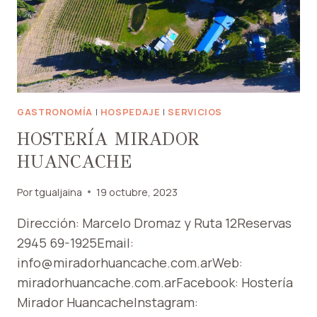
GASTRONOMÍA
|
HOSPEDAJE
|
SERVICIOS
HOSTERÍA MIRADOR
HUANCACHE
Por
tgualjaina
19 octubre, 2023
Dirección: Marcelo Dromaz y Ruta 12Reservas
2945 69-1925Email:
info@miradorhuancache.com.arWeb:
miradorhuancache.com.arFacebook: Hostería
Mirador HuancacheInstagram: