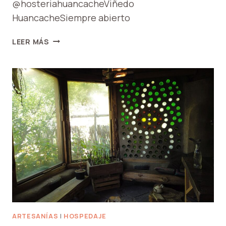
@hosteriahuancacheViñedo
HuancacheSiempre abierto
HOSTERÍA
LEER MÁS
MIRADOR
HUANCACHE
ARTESANÍAS
|
HOSPEDAJE