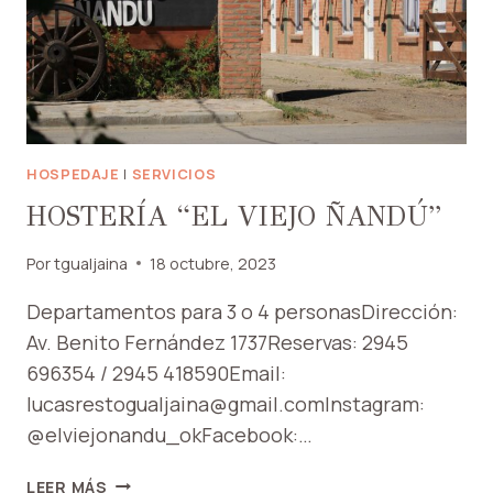
HOSPEDAJE
|
SERVICIOS
HOSTERÍA “EL VIEJO ÑANDÚ”
Por
tgualjaina
18 octubre, 2023
Departamentos para 3 o 4 personasDirección:
Av. Benito Fernández 1737Reservas: 2945
696354 / 2945 418590Email:
lucasrestogualjaina@gmail.comInstagram:
@elviejonandu_okFacebook:…
HOSTERÍA
LEER MÁS