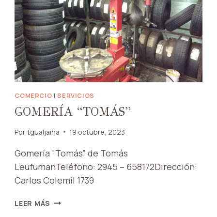
COMERCIO
|
SERVICIOS
GOMERÍA “TOMÁS”
Por
tgualjaina
19 octubre, 2023
Gomería “Tomás” de Tomás
LeufumanTeléfono: 2945 – 658172Dirección:
Carlos Colemil 1739
GOMERÍA
LEER MÁS
“TOMÁS”