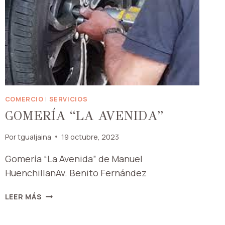
COMERCIO
|
SERVICIOS
GOMERÍA “LA AVENIDA”
Por
tgualjaina
19 octubre, 2023
Gomería “La Avenida” de Manuel
HuenchillanAv. Benito Fernández
GOMERÍA
LEER MÁS
“LA
AVENIDA”