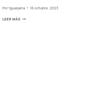
Por
tgualjaina
18 octubre, 2023
MÓNICA
LEER MÁS
HUBE
–
VENTA
DE
PIEDRAS
SEMIPRECIOSAS
Y
GEMAS