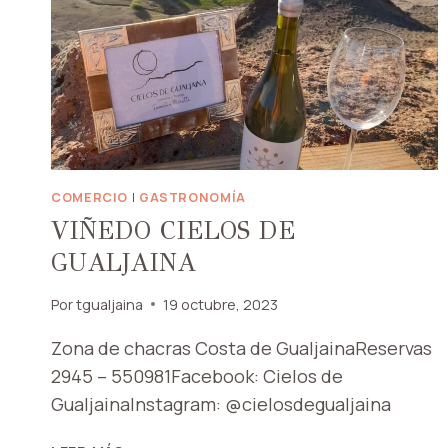
COMERCIO
|
GASTRONOMÍA
VIÑEDO CIELOS DE
GUALJAINA
Por
tgualjaina
19 octubre, 2023
Zona de chacras Costa de GualjainaReservas
2945 – 550981Facebook: Cielos de
GualjainaInstagram: @cielosdegualjaina
VIÑEDO