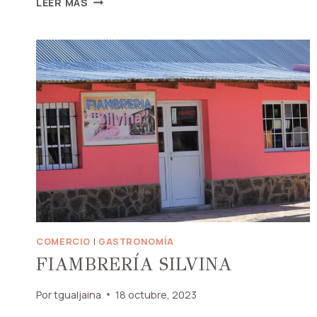
LEER MÁS
CIELOS
DE
GUALJAINA
COMERCIO
|
GASTRONOMÍA
FIAMBRERÍA SILVINA
Por
tgualjaina
18 octubre, 2023