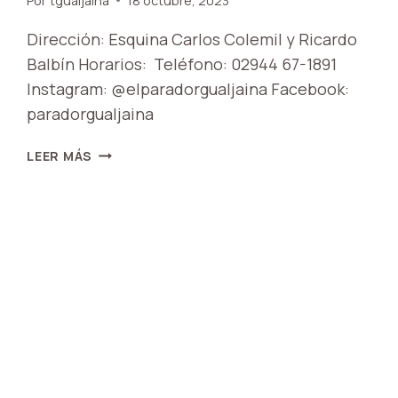
Por
tgualjaina
18 octubre, 2023
Dirección: Esquina Carlos Colemil y Ricardo
Balbín Horarios: Teléfono: 02944 67-1891
Instagram: @elparadorgualjaina Facebook:
paradorgualjaina
PIZZERIA
LEER MÁS
RESTÓ
BAR
«PARADOR
RUTA
12»