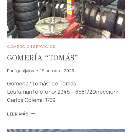
COMERCIO
|
SERVICIOS
GOMERÍA “TOMÁS”
Por
tgualjaina
19 octubre, 2023
Gomería “Tomás” de Tomás
LeufumanTeléfono: 2945 – 658172Dirección:
Carlos Colemil 1739
GOMERÍA
LEER MÁS
“TOMÁS”