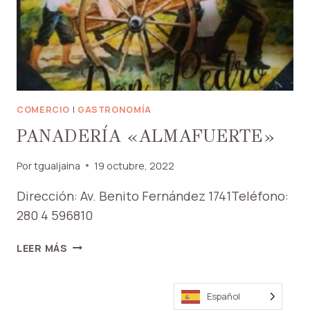
COMERCIO
|
GASTRONOMÍA
PANADERÍA «ALMAFUERTE»
Por
tgualjaina
19 octubre, 2022
Dirección: Av. Benito Fernández 1741Teléfono:
280 4 596810
PANADERÍA
LEER MÁS
«ALMAFUERTE»
Español