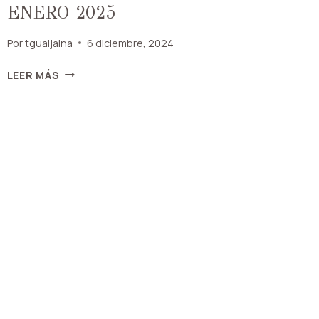
ENERO 2025
Por
tgualjaina
6 diciembre, 2024
«3°
LEER MÁS
FIESTA
DEL
JINETE
Y
FOLCLORE»
DEL
17
AL
19
DE
ENERO
2025