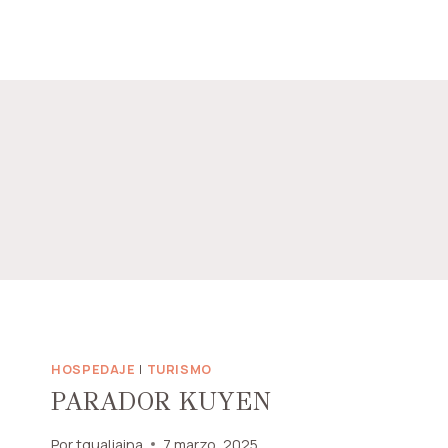
Saltar
al
contenido
HOSPEDAJE
|
TURISMO
PARADOR KUYEN
Por
tgualjaina
7 marzo, 2025