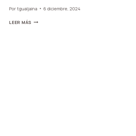
Por
tgualjaina
6 diciembre, 2024
CASA
LEER MÁS
PARA
TURISMO.
ALQUILER
DIARIO