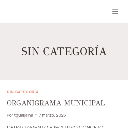
Saltar
al
contenido
SIN CATEGORÍA
SIN CATEGORÍA
ORGANIGRAMA MUNICIPAL
Por
tgualjaina
7 marzo, 2025
DEPARTAMENTO EJECUTIVO CONCEJO