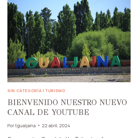
Y
FOLCLORE:
UN
SUEÑO
POSIBLE
SIN CATEGORÍA
|
TURISMO
BIENVENIDO NUESTRO NUEVO
CANAL DE YOUTUBE
Por
tgualjaina
22 abril, 2024